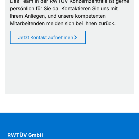
Das Team in der RWTÜV Konzernzentrale ist gerne
Istanbul, Türkei
persönlich für Sie da. Kontaktieren Sie uns mit
Zum Partner
Ihrem Anliegen, und unsere kompetenten
Mitarbeitenden melden sich bei Ihnen zurück.
Kalimbassieris Maritime — Limassol
26 Pentadaktylou Street, 4001 Limassol, Zypern
Jetzt Kontakt aufnehmen
Zum Partner
Kalimbassieris Maritime — Piräus
65 Akti Miaouli, 185 36 Piraeus, Griechenland
Zum Partner
MN Ingenieure GmbH
Gohliser Str. 13, 04105 Leipzig
Zum Partner
Spotlite Claims — St Albans
Lye Lane, Bricket Wood, AL2 3TA St Albans,
RWTÜV GmbH