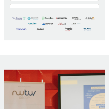
cetecom advanced — Essen
Im Teelbruch 116, 45219 Essen
Zum Partner
cetecom advanced GmbH
Untertürkheimer Straße 6-10, 66117
Saarbrücken
Zum Partner
CETECOM GmbH — Shanghai
98 South Wanping Rd., Xuhui District, 200030
Shanghai, China
Zum Partner
CETECOM Japan K.K. — Yokohama
Shin-Yokohama, Kohoku-ku, 222-0033
Yokohama, Japan