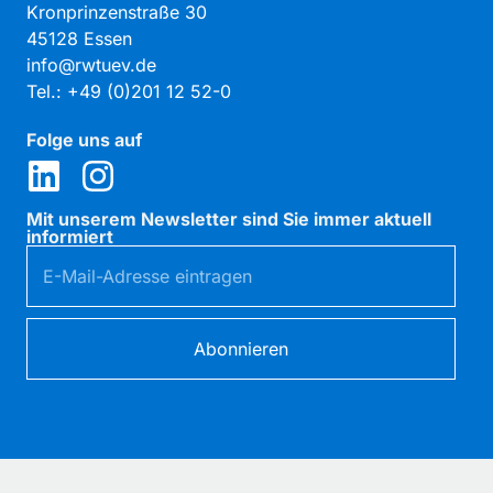
Großbritannien
Kronprinzenstraße 30
Zum Partner
45128 Essen
info@rwtuev.de
Tel.: +49 (0)201 12 52-0
Standort Düsseldorf
Benrather Schlossallee 29 - 33, 40597
Folge uns auf
Düsseldorf
Zum Partner
Mit unserem Newsletter sind Sie immer aktuell
STP Sachverständigen GmbH — Koblenz
informiert
Ferdinand-Nebel-Str. 1, 56070 Koblenz
Zum Partner
TÜV NORD AG
Abonnieren
Am TÜV 1, 30519 Hannover
Zum Partner
Twentyfour GmbH — Köln
Württembergische Allee 4, 50858 Köln