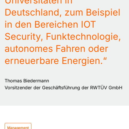
Universitäten in
Zur Website
Deutschland, zum Beispiel
Enoplan GmbH
in den Bereichen IOT
Zeiloch 14, 76646 Bruchsal
Zum Partner
Security, Funktechnologie,
autonomes Fahren oder
Enoplan — München
Engelhardstraße 10, 81369 München
erneuerbare Energien.“
Zum Partner
Enoplan — Wasungen
Thomas Biedermann
Bahnhofstraße 22, 98634 Wasungen
Vorsitzender der Geschäftsführung der RWTÜV GmbH
Zum Partner
ensun — Siegen
Martinshardt 19, 57074 Siegen
Management