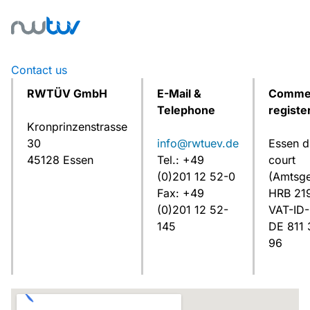
Contact us
RWTÜV GmbH
E-Mail &
Commer
Telephone
registe
Kronprinzenstrasse
30
info@rwtuev.de
Essen di
45128 Essen
Tel.: +49
court
(0)201 12 52-0
(Amtsge
Fax: +49
HRB 21
(0)201 12 52-
VAT-ID-
145
DE 811 
96