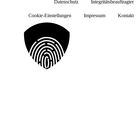
Datenschutz
Integritätsbeauftragter
Spotlite Claims — St Albans
Cookie-Einstellungen
Impressum
Kontakt
Lye Lane, Bricket Wood, AL2 3TA St Albans,
Großbritannien
Zum Partner
Standort Düsseldorf
Benrather Schlossallee 29 - 33, 40597 Düsseldorf
Zum Partner
STP Sachverständigen GmbH — Koblenz
Ferdinand-Nebel-Str. 1, 56070 Koblenz
Zum Partner
TÜV NORD AG
Am TÜV 1, 30519 Hannover
Zum Partner