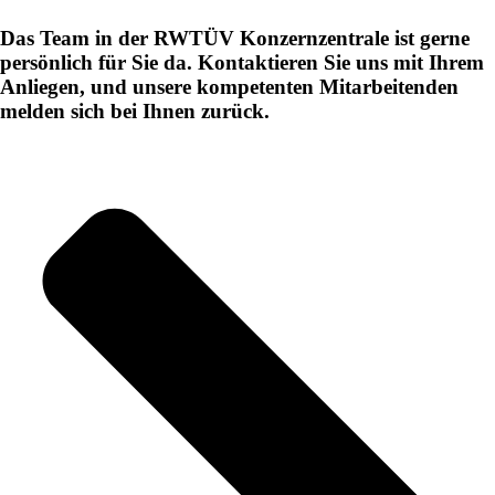
Das Team in der RWTÜV Konzernzentrale ist gerne
persönlich für Sie da. Kontaktieren Sie uns mit Ihrem
ensun — Siegen
Anliegen, und unsere kompetenten Mitarbeitenden
Martinshardt 19, 57074 Siegen
melden sich bei Ihnen zurück.
House of Plasma — Bochum
Universitätsstraße 136, 44799 Bochum
Ingenieurbüro Nordhorn — Berlin
Boxhagener Str. 82, 10245 Berlin
Zum Partner
Ingenieurbüro Nordhorn — Hamburg
Mittelweg 9, 20148 Hamburg
Zum Partner
Ingenieurbüro Nordhorn GmbH & Co. KG