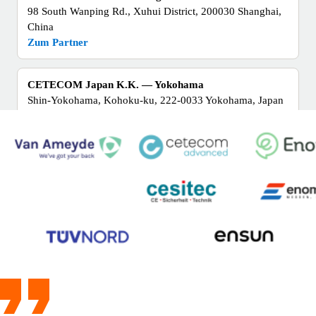
98 South Wanping Rd., Xuhui District, 200030 Shanghai,
China
Zum Partner
CETECOM Japan K.K. — Yokohama
Shin-Yokohama, Kohoku-ku, 222-0033 Yokohama, Japan
Zum Partner
CETECOM Limited — Suwon
Gwanggyo Business Center, Yeongtong-gu, 16514 Suwon,
Republik Korea
Zum Partner
CONSULECTRA GmbH (Headquarter)
Osterbekstraße 90 a, 22083 Hamburg
Zum Partner