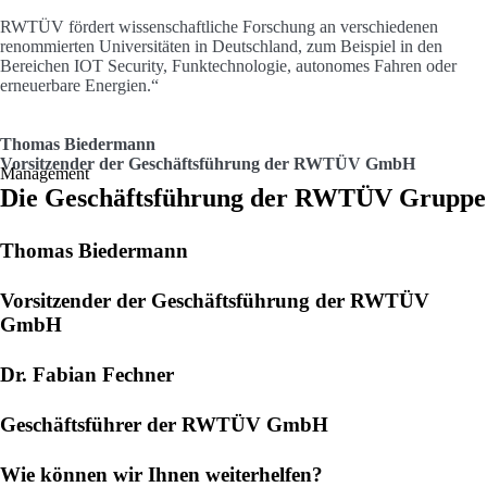
critisLAB — Hoppegarten
RWTÜV fördert wissenschaftliche Forschung an verschiedenen
Karl-Weiss-Straße 20, 15366 Hoppegarten-Dahlwitz
renommierten Universitäten in Deutschland, zum Beispiel in den
Bereichen IOT Security, Funktechnologie, autonomes Fahren oder
erneuerbare Energien.“
enometrik — Kaiserslautern
Sauerwiesen, 67661 Kaiserslautern
Thomas Biedermann
Zur Website
Vorsitzender der Geschäftsführung der RWTÜV GmbH
Management
Die Geschäftsführung der RWTÜV Gruppe
Enoplan GmbH
Zeiloch 14, 76646 Bruchsal
Thomas Biedermann
Zum Partner
Vorsitzender der Geschäftsführung der RWTÜV
GmbH
Enoplan — München
Engelhardstraße 10, 81369 München
Zum Partner
Dr. Fabian Fechner
Geschäftsführer der RWTÜV GmbH
Enoplan — Wasungen
Bahnhofstraße 22, 98634 Wasungen
Wie können wir Ihnen weiterhelfen?
Zum Partner