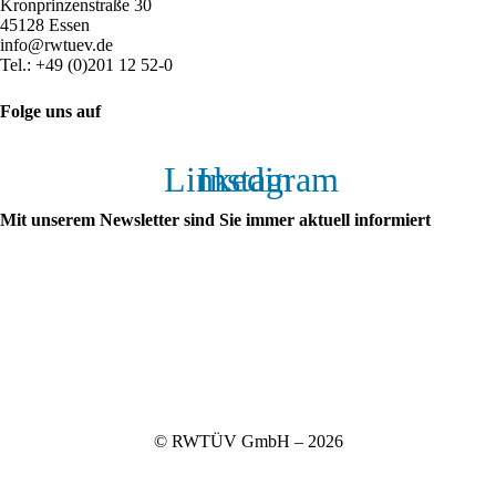
Kronprinzenstraße 30
45128 Essen
info@rwtuev.de
Kalimbassieris Maritime — Istanbul
Tel.: +49 (0)201 12 52-0
İbrahim Ağa Sok. No. 8-10, Kadıköy, 34744 Istanbul,
Türkei
Folge uns auf
Zum Partner
Linkedin
Instagram
Kalimbassieris Maritime — Limassol
Mit unserem Newsletter sind Sie immer aktuell informiert
26 Pentadaktylou Street, 4001 Limassol, Zypern
Zum Partner
E-Mail
Kalimbassieris Maritime — Piräus
65 Akti Miaouli, 185 36 Piraeus, Griechenland
Zum Partner
Abonnieren
MN Ingenieure GmbH
© RWTÜV GmbH – 2026
Gohliser Str. 13, 04105 Leipzig
Zum Partner