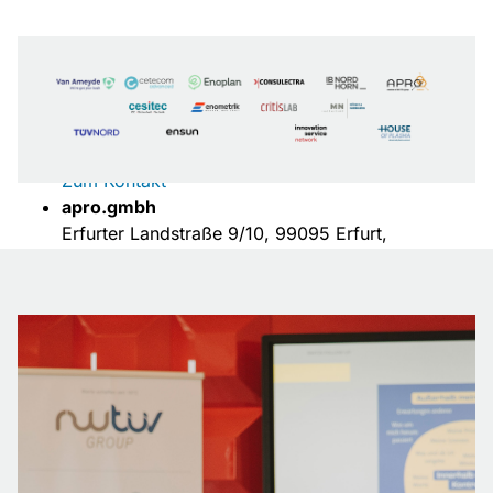
Karte aktuell nicht verfügbar
RWTÜV GmbH
Kronprinzenstr. 30, 45128 Essen
Zum Kontakt
apro.gmbh
Erfurter Landstraße 9/10, 99095 Erfurt,
Deutschlad
Zum Partner
Cesitec — Gelsenkirchen
Bochumer Straße 217, 45886 Gelsenkirchen
Zur Website
cetecom advanced — Essen
Im Teelbruch 116, 45219 Essen
Zum Partner
cetecom advanced GmbH