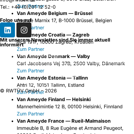
Zum Partner
Tel.: +49 (0)201 12 52-0
Van Ameyde Belgium — Brüssel
Folge uns auf
Avenue Marnix 17, B-1000 Brüssel, Belgien
Zum Partner
Van Ameyde Croatia — Zagreb
Mit unserem Newsletter sind Sie immer aktuell
Ilica 191F, 10000 Zagreb, Kroatien
informiert
Zum Partner
Van Ameyde Denmark — Valby
Carl Jacobsens Vej 37B, 2500 Valby, Dänemark
Zum Partner
Abonnieren
Van Ameyde Estonia — Tallinn
Ahtri 12, 10151 Tallinn, Estland
© RWTÜV GmbH – 2026
Zum Partner
Van Ameyde Finland — Helsinki
Mannerheimintie 12 B, 00100 Helsinki, Finnland
Zum Partner
Van Ameyde France — Rueil-Malmaison
Immeuble B, 8 Rue Eugène et Armand Peugeot,