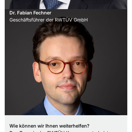
67 Zorelelor Street, 900553 Constanța, Rumänien
Zum Partner
Dr. Fabian Fechner
Kalimbassieris Maritime — Istanbul
Geschäftsführer der RWTÜV GmbH
İbrahim Ağa Sok. No. 8-10, Kadıköy, 34744
Istanbul, Türkei
Zum Partner
Kalimbassieris Maritime — Limassol
26 Pentadaktylou Street, 4001 Limassol, Zypern
Zum Partner
Kalimbassieris Maritime — Piräus
65 Akti Miaouli, 185 36 Piraeus, Griechenland
Zum Partner
MN Ingenieure GmbH
Gohliser Str. 13, 04105 Leipzig
Zum Partner
Spotlite Claims — St Albans
Lye Lane, Bricket Wood, AL2 3TA St Albans,
Großbritannien
Wie können wir Ihnen weiterhelfen?
Zum Partner