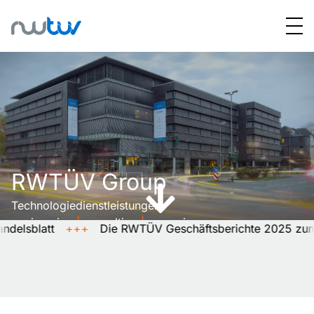
RWTÜV Group
Technologiedienstleistungen
engineering
|
consulting
|
surveying
latt
+++
Die RWTÜV Geschäftsberichte 2025 zum Blätt