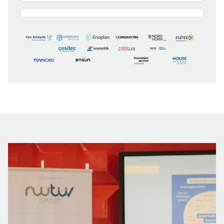
cetecom advanced — Essen
Im Teelbruch 116, 45219 Essen
Zum Partner
cetecom advanced GmbH
Untertürkheimer Straße 6-10, 66117
Saarbrücken
Zum Partner
CETECOM GmbH — Shanghai
98 South Wanping Rd., Xuhui District, 200030
Shanghai, China
Zum Partner
CETECOM Japan K.K. — Yokohama
Shin-Yokohama, Kohoku-ku, 222-0033
Yokohama, Japan