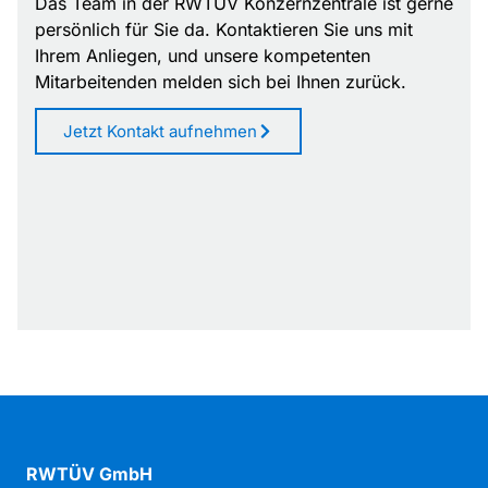
Das Team in der RWTÜV Konzernzentrale ist gerne
Istanbul, Türkei
persönlich für Sie da. Kontaktieren Sie uns mit
Zum Partner
Ihrem Anliegen, und unsere kompetenten
Mitarbeitenden melden sich bei Ihnen zurück.
Kalimbassieris Maritime — Limassol
26 Pentadaktylou Street, 4001 Limassol, Zypern
Jetzt Kontakt aufnehmen
Zum Partner
Kalimbassieris Maritime — Piräus
65 Akti Miaouli, 185 36 Piraeus, Griechenland
Zum Partner
MN Ingenieure GmbH
Gohliser Str. 13, 04105 Leipzig
Zum Partner
Spotlite Claims — St Albans
Lye Lane, Bricket Wood, AL2 3TA St Albans,
RWTÜV GmbH