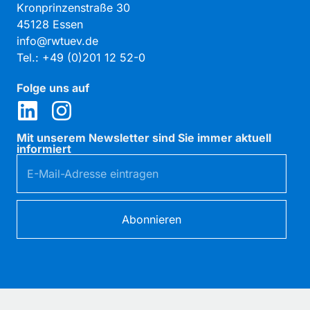
Großbritannien
Kronprinzenstraße 30
Zum Partner
45128 Essen
info@rwtuev.de
Tel.: +49 (0)201 12 52-0
Standort Düsseldorf
Benrather Schlossallee 29 - 33, 40597
Folge uns auf
Düsseldorf
Zum Partner
Mit unserem Newsletter sind Sie immer aktuell
STP Sachverständigen GmbH — Koblenz
informiert
Ferdinand-Nebel-Str. 1, 56070 Koblenz
Zum Partner
TÜV NORD AG
Abonnieren
Am TÜV 1, 30519 Hannover
Zum Partner
Twentyfour GmbH — Köln
Württembergische Allee 4, 50858 Köln