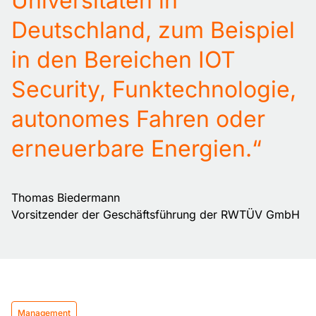
Universitäten in
Zur Website
Deutschland, zum Beispiel
Enoplan GmbH
in den Bereichen IOT
Zeiloch 14, 76646 Bruchsal
Zum Partner
Security, Funktechnologie,
autonomes Fahren oder
Enoplan — München
Engelhardstraße 10, 81369 München
erneuerbare Energien.“
Zum Partner
Enoplan — Wasungen
Thomas Biedermann
Bahnhofstraße 22, 98634 Wasungen
Vorsitzender der Geschäftsführung der RWTÜV GmbH
Zum Partner
ensun — Siegen
Martinshardt 19, 57074 Siegen
Management