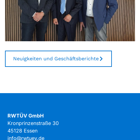
Neuigkeiten und Geschäftsberichte
RWTÜV GmbH
Kronprinzenstraße 30
45128 Essen
info@rwtuev.de